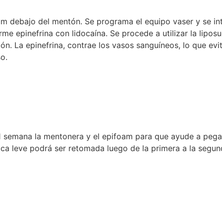
 cm debajo del mentón. Se programa el equipo vaser y se i
e epinefrina con lidocaína. Se procede a utilizar la liposuc
ión. La epinefrina, contrae los vasos sanguíneos, lo que evi
so.
1 semana la mentonera y el epifoam para que ayude a pegar 
física leve podrá ser retomada luego de la primera a la seg