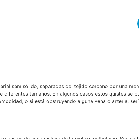
erial semisólido, separadas del tejido cercano por una me
e diferentes tamaños. En algunos casos estos quistes se pu
comodidad, o si está obstruyendo alguna vena o arteria, serí
muertas de la superficie de la piel se multiplican. Suelen 