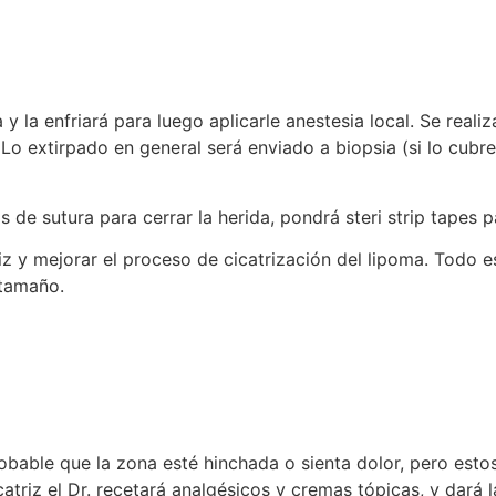
 la enfriará para luego aplicarle anestesia local. Se realiza
Lo extirpado en general será enviado a biopsia (si lo cubre
s de sutura para cerrar la herida, pondrá steri strip tapes 
riz y mejorar el proceso de cicatrización del lipoma. Todo 
tamaño.
obable que la zona esté hinchada o sienta dolor, pero est
cicatriz el Dr. recetará analgésicos y cremas tópicas, y dar