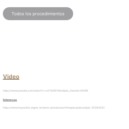
Todos los procedimientos
Video
https://www.youtube.com/watch?v=n4T6ARiYMxo&ab_channel=VASER
Referencias
https://www.mayoclinic.org/es-es/tests-procedures/rhinoplasty/about/pac-20384532